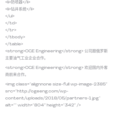
<li>防喷器</li>
<li>钻井系统</li>
</ul>
</td>
</tr>
</tbody>
</table>
<strong>OGE Engineering</strong> 公司跟俄罗斯
主要油气工业企业合作。
<strong>OGE Engineering</strong> 欢迎国内外客
商前来合作。
<img class=”alignnone size-full wp-image-2385″
src=”http://ogeeng.com/wp-
content/uploads/2018/05/partners-1.jpg”
alt=”” width=”804″ height=”342″ />