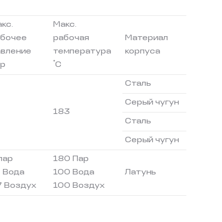
кс.
Макс.
абочее
рабочая
Материал
вление
температура
корпуса
°
ар
C
Сталь
Серый чугун
0
183
Сталь
Серый чугун
пар
180 Пар
 Вода
100 Вода
Латунь
7 Воздух
100 Воздух