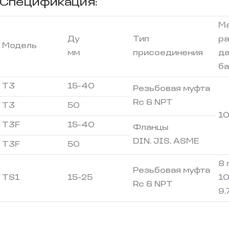
Спецификация:
Ма
Ду
Тип
р
Модель
мм
присоединения
да
б
T3
15-40
Резьбовая муфта
Rc & NPT
T3
50
1
T3F
15-40
Фланцы
DIN, JIS, ASME
T3F
50
8 
Резьбовая муфта
TS1
15-25
10
Rc & NPT
9,