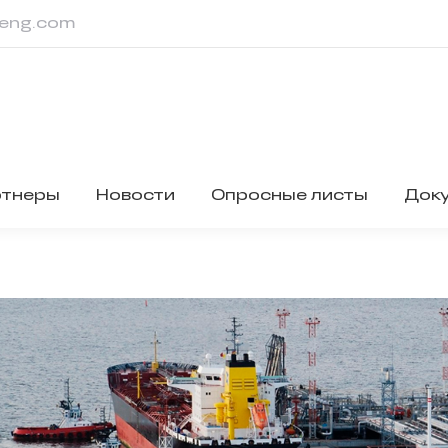
eng.com
ртнеры
Новости
Опросные листы
Док