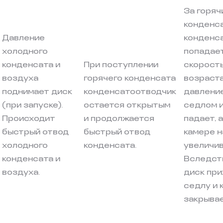
За горяч
конденс
Давление
конденс
холодного
попадает
конденсата и
При поступлении
скорост
воздуха
горячего конденсата
возраста
поднимает диск
конденсатоотводчик
давление
(при запуске).
остается открытым
седлом 
Происходит
и продолжается
падает, 
быстрый отвод
быстрый отвод
камере н
холодного
конденсата.
увеличив
конденсата и
Вследст
воздуха.
диск при
седлу и 
закрывае