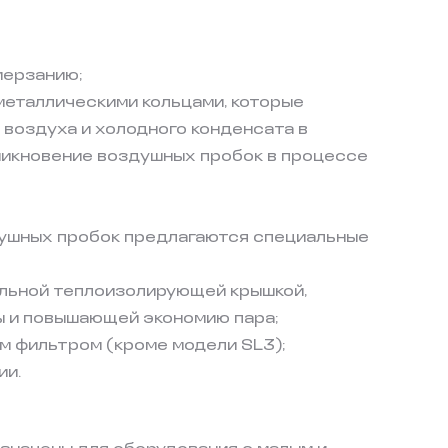
мерзанию;
еталлическими кольцами, которые
воздуха и холодного конденсата в
никновение воздушных пробок в процессе
ушных пробок предлагаются специальные
льной теплоизолирующей крышкой,
 и повышающей экономию пара;
 фильтром (кроме модели SL3);
ии.