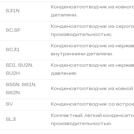
Конденсатоотводчик из ковког
S31N
деталями;
Конденсатоотводчик из серого 
SC,SF
производительностью;
Конденсатоотводчик из нержа
SC31
внутренними деталями;
SD1, SU2N,
Конденсатоотводчик из нержав
SU2H
давления;
S55N, S61N,
Конденсатоотводчик из ковкой 
S62N
SV
Конденсатоотводчик со встро
Компактный, лёгкий конденсато
SL3
производительностью.