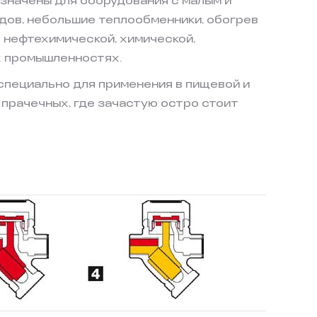
начены для оборудования с малым и
дов, небольшие теплообменники, обогрев
 нефтехимической, химической,
х промышленностях.
специально для применения в пищевой и
прачечных, где зачастую остро стоит