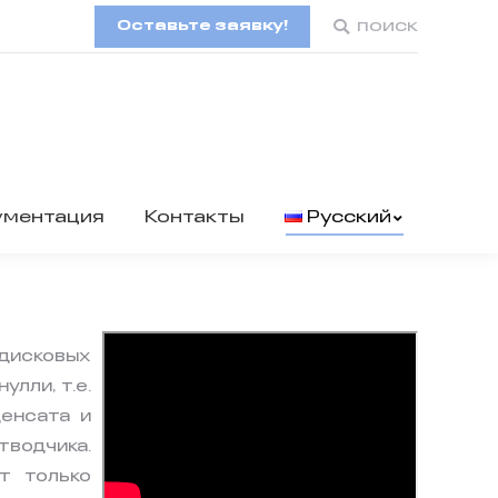
Оставьте заявку!
Поиск:
поиск
ументация
Контакты
Русский
сковых
лли, т.е.
денсата и
водчика.
т только