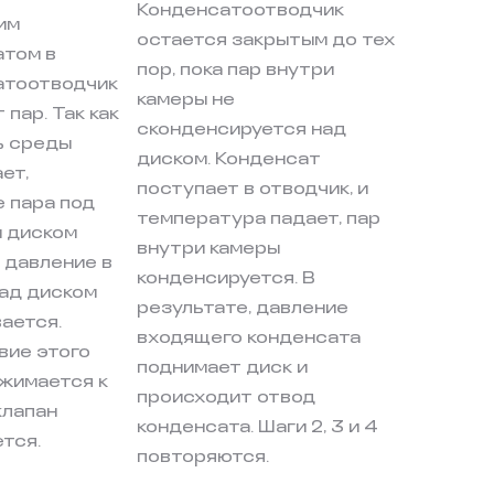
Конденсатоотводчик
им
остается закрытым до тех
атом в
пор, пока пар внутри
атоотводчик
камеры не
 пар. Так как
сконденсируется над
ь среды
диском. Конденсат
ет,
поступает в отводчик, и
 пара под
температура падает, пар
и диском
внутри камеры
а давление в
конденсируется. В
ад диском
результате, давление
ается.
входящего конденсата
вие этого
поднимает диск и
жимается к
происходит отвод
клапан
конденсата. Шаги 2, 3 и 4
тся.
повторяются.