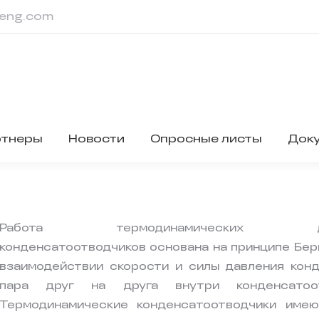
eng.com
ртнеры
Новости
Опросные листы
Док
Работа термодинамических ди
конденсатоотводчиков основана на принципе Берну
взаимодействии скорости и силы давления кон
пара друг на друга внутри конденсатоот
Термодинамические конденсатоотводчики имею